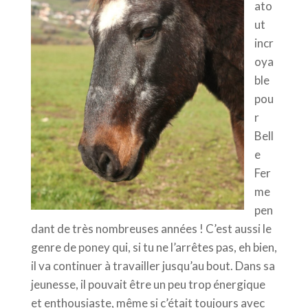
ato
ut
incr
oya
ble
pou
r
Bell
e
Fer
me
pen
dant de très nombreuses années ! C’est aussi le
genre de poney qui, si tu ne l’arrêtes pas, eh bien,
il va continuer à travailler jusqu’au bout. Dans sa
jeunesse, il pouvait être un peu trop énergique
et enthousiaste, même si c’était toujours avec