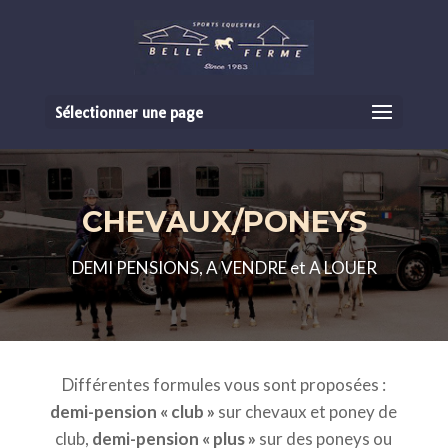
Sélectionner une page
CHEVAUX/PONEYS
DEMI PENSIONS, A VENDRE et A LOUER
Différentes formules vous sont proposées :
demi-pension « club »
sur chevaux et poney de
club,
demi-pension « plus »
sur des poneys ou